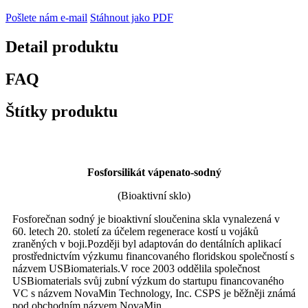
Pošlete nám e-mail
Stáhnout jako PDF
Detail produktu
FAQ
Štítky produktu
Fosforsilikát vápenato-sodný
(Bioaktivní sklo)
Fosforečnan sodný je bioaktivní sloučenina skla vynalezená v
60. letech 20. století za účelem regenerace kostí u vojáků
zraněných v boji.Později byl adaptován do dentálních aplikací
prostřednictvím výzkumu financovaného floridskou společností s
názvem USBiomaterials.V roce 2003 oddělila společnost
USBiomaterials svůj zubní výzkum do startupu financovaného
VC s názvem NovaMin Technology, Inc. CSPS je běžněji známá
pod obchodním názvem NovaMin.