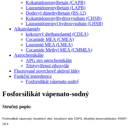
Kokamidopropylbetain (CAPB)
Lauramidopropylbetain (LAPB)
Dodecyl dimethylbetain (BS-12)
Kokamidopropylhydroxysultain (CHSB)
Lauramidopropyl hydroxysultain (LHSB)
Alkanolamidy
kokosový diethanolamid (CDEA)
Cocamide MEA (CMEA)
Lauramid MEA (LMEA)
Cocamide Methyl MEA (CMMEA)
Agrochemikálie
APG pro agrochemikálie
Tristyrylfenol ethoxylát
Fluorované povrchově aktivní látky
Funkční ingredience
Fosforsilikát vápenato-sodný
Fosforsilikát vápenato-sodný
Stručný popis:
Fosforsilikát vápenatý, bioaktivní sklo, bioaktivní sklo CSPS, lékařský desenzibilizátor, 65997-
18-4