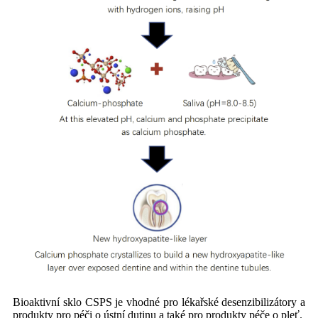
Bioaktivní sklo CSPS je vhodné pro lékařské desenzibilizátory a
produkty pro péči o ústní dutinu a také pro produkty péče o pleť.