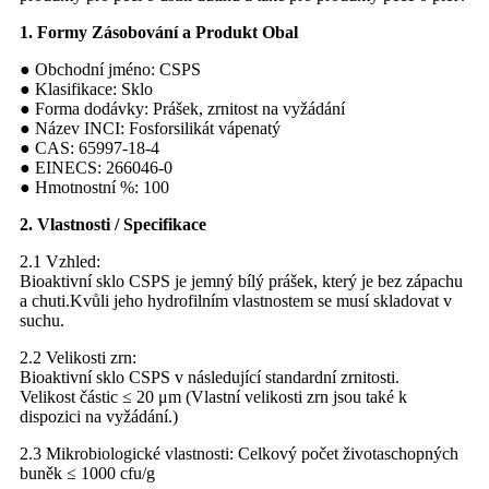
1. Formy
Zásobování
a Produkt
Obal
● Obchodní jméno: CSPS
● Klasifikace: Sklo
● Forma dodávky: Prášek, zrnitost na vyžádání
● Název INCI: Fosforsilikát vápenatý
● CAS: 65997-18-4
● EINECS: 266046-0
● Hmotnostní %: 100
2. Vlastnosti
/
Specifikace
2.1 Vzhled:
Bioaktivní sklo CSPS je jemný bílý prášek, který je bez zápachu
a chuti.Kvůli jeho hydrofilním vlastnostem se musí skladovat v
suchu.
2.2 Velikosti zrn:
Bioaktivní sklo CSPS v následující standardní zrnitosti.
Velikost částic ≤ 20 μm (Vlastní velikosti zrn jsou také k
dispozici na vyžádání.)
2.3 Mikrobiologické vlastnosti: Celkový počet životaschopných
buněk ≤ 1000 cfu/g