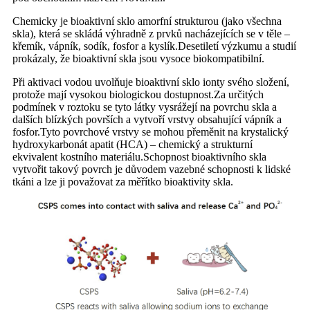
Chemicky je bioaktivní sklo amorfní strukturou (jako všechna
skla), která se skládá výhradně z prvků nacházejících se v těle –
křemík, vápník, sodík, fosfor a kyslík.Desetiletí výzkumu a studií
prokázaly, že bioaktivní skla jsou vysoce biokompatibilní.
Při aktivaci vodou uvolňuje bioaktivní sklo ionty svého složení,
protože mají vysokou biologickou dostupnost.Za určitých
podmínek v roztoku se tyto látky vysrážejí na povrchu skla a
dalších blízkých površích a vytvoří vrstvy obsahující vápník a
fosfor.Tyto povrchové vrstvy se mohou přeměnit na krystalický
hydroxykarbonát apatit (HCA) – chemický a strukturní
ekvivalent kostního materiálu.Schopnost bioaktivního skla
vytvořit takový povrch je důvodem vazebné schopnosti k lidské
tkáni a lze ji považovat za měřítko bioaktivity skla.