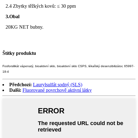
2.4 Zbytky těžkých kovů: ≤ 30 ppm
3.
Obal
20KG NET bubny.
Štítky produktu
Fosforsilikát vápenatý, bioaktivní sklo, bioaktivní sklo CSPS, lékařský desenzibilizátor, 65997-
18-4
Předchozí:
Laurylsulfát sodný (SLS)
Další:
Fluorované povrchově aktivní látky