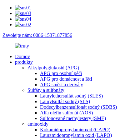
Zavolejte nám: 0086-15371877856
Domov
produkty
Alkylpolyglukosid (APG)
APG pro osobní péči
APG pro domácnost a I&I
APG směsi a deriváty
Sulfáty a sulfonáty
Laurylethersulfát sodný (SLES)
Laurylsulfát sodný (SLS)
Dodecylbenzensulfonát sodný (SDBS)
Alfa olefin sulfonát (AOS)
Sulfonované methylestery (SME)
aminoxidy
Kokamidopropylaminoxid (CAPO)
Lauramidopropylamin oxid (LAPO)