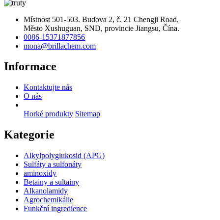
Místnost 501-503. Budova 2, č. 21 Chengji Road,
Město Xushuguan, SND, provincie Jiangsu, Čína.
0086-15371877856
mona@brillachem.com
Informace
Kontaktujte nás
O nás
Horké produkty
Sitemap
Kategorie
Alkylpolyglukosid (APG)
Sulfáty a sulfonáty
aminoxidy
Betainy a sultainy
Alkanolamidy
Agrochemikálie
Funkční ingredience