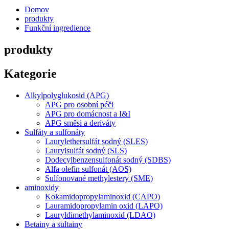
Domov
produkty
Funkční ingredience
produkty
Kategorie
Alkylpolyglukosid (APG)
APG pro osobní péči
APG pro domácnost a I&I
APG směsi a deriváty
Sulfáty a sulfonáty
Laurylethersulfát sodný (SLES)
Laurylsulfát sodný (SLS)
Dodecylbenzensulfonát sodný (SDBS)
Alfa olefin sulfonát (AOS)
Sulfonované methylestery (SME)
aminoxidy
Kokamidopropylaminoxid (CAPO)
Lauramidopropylamin oxid (LAPO)
Lauryldimethylaminoxid (LDAO)
Betainy a sultainy