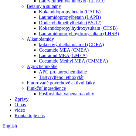
Lauryldimethylaminoxid (LDAO)
Betainy a sultainy
Kokamidopropylbetain (CAPB)
Lauramidopropylbetain (LAPB)
Dodecyl dimethylbetain (BS-12)
Kokamidopropylhydroxysultain (CHSB)
Lauramidopropyl hydroxysultain (LHSB)
Alkanolamidy
kokosový diethanolamid (CDEA)
Cocamide MEA (CMEA)
Lauramid MEA (LMEA)
Cocamide Methyl MEA (CMMEA)
Agrochemikálie
APG pro agrochemikálie
Tristyrylfenol ethoxylát
Fluorované povrchově aktivní látky
Funkční ingredience
Fosforsilikát vápenato-sodný
Zprávy
O nás
video
Kontaktujte nás
English