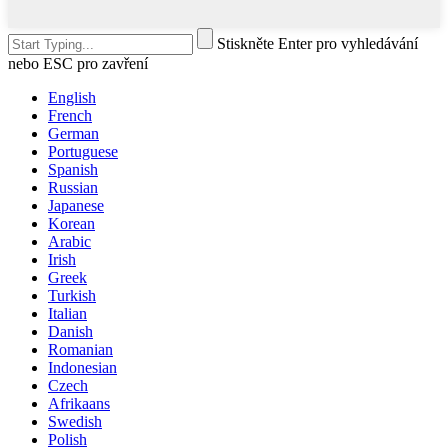
Stiskněte Enter pro vyhledávání
nebo ESC pro zavření
English
French
German
Portuguese
Spanish
Russian
Japanese
Korean
Arabic
Irish
Greek
Turkish
Italian
Danish
Romanian
Indonesian
Czech
Afrikaans
Swedish
Polish