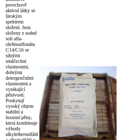
povrchově
aktivní látky se
širokým
spektrem
složení. Jsou
složeny z sodné
soli alfa-
olefinsulfonátu
C14/C16 se
silnými
smáčecími
vlastnostmi,
dobrými
detergenčními
vlastnostmi a
vynikající
pěnivostí.
Poskytují
vysoký objem
stabilní a
luxusní pěny,
která kombinuje
výhody
alkylethersulfátů
a alkylsulfátů v