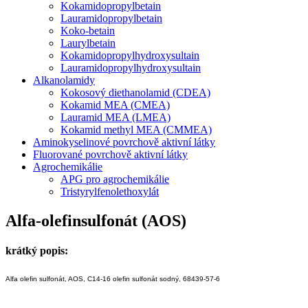
Kokamidopropylbetain
Lauramidopropylbetain
Koko-betain
Laurylbetain
Kokamidopropylhydroxysultain
Lauramidopropylhydroxysultain
Alkanolamidy
Kokosový diethanolamid (CDEA)
Kokamid MEA (CMEA)
Lauramid MEA (LMEA)
Kokamid methyl MEA (CMMEA)
Aminokyselinové povrchově aktivní látky
Fluorované povrchově aktivní látky
Agrochemikálie
APG pro agrochemikálie
Tristyrylfenolethoxylát
Alfa-olefinsulfonát (AOS)
krátký popis:
Alfa olefin sulfonát, AOS, C14-16 olefin sulfonát sodný, 68439-57-6