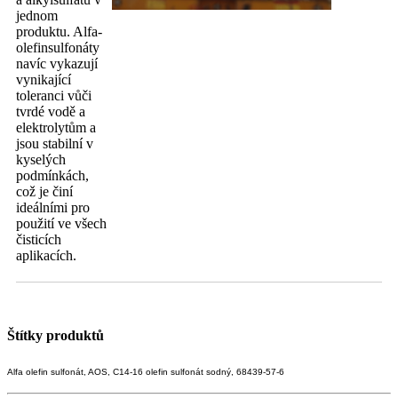
jednom
produktu. Alfa-
olefinsulfonáty
navíc vykazují
vynikající
toleranci vůči
tvrdé vodě a
elektrolytům a
jsou stabilní v
kyselých
podmínkách,
což je činí
ideálními pro
použití ve všech
čisticích
aplikacích.
Štítky produktů
Alfa olefin sulfonát, AOS, C14-16 olefin sulfonát sodný, 68439-57-6