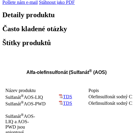
Pošlete nám e-mail
Stáhnout jako PDF
Detaily produktu
Často kladené otázky
Štítky produktů
®
Alfa-olefinsulfonát (
Sulfanát
(AOS)
Název produktu
Popis
®
TDS
Olefinsulfonát sodný C
Sulfanát
AOS-LIQ
®
TDS
Olefinsulfonát sodný C
Sulfanát
AOS-PWD
®
Sulfanát
AOS-
LIQ a AOS-
PWD jsou
aniontové