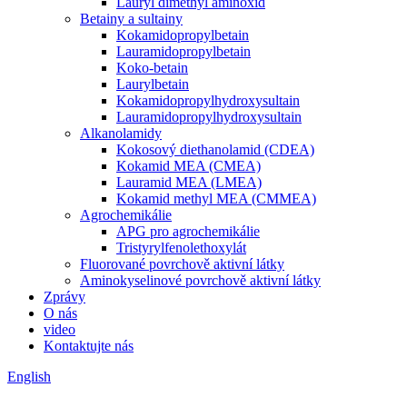
Lauryl dimethyl aminoxid
Betainy a sultainy
Kokamidopropylbetain
Lauramidopropylbetain
Koko-betain
Laurylbetain
Kokamidopropylhydroxysultain
Lauramidopropylhydroxysultain
Alkanolamidy
Kokosový diethanolamid (CDEA)
Kokamid MEA (CMEA)
Lauramid MEA (LMEA)
Kokamid methyl MEA (CMMEA)
Agrochemikálie
APG pro agrochemikálie
Tristyrylfenolethoxylát
Fluorované povrchově aktivní látky
Aminokyselinové povrchově aktivní látky
Zprávy
O nás
video
Kontaktujte nás
English