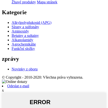
Žhavé produkty
Mapa stránek
Kategorie
Alkylpolyglukosid (APG)
Sírany a sulfonáty
Aminoxidy
Betainy a sultainy
Alkanolamidy
Agrochemikálie
Funkční složky
zprávy
Novinky z oboru
© Copyright - 2010-2020: Všechna práva vyhrazena.
Odeslat e-mail
x