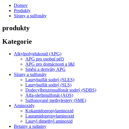
Domov
Produkty
Sírany a sulfonáty
produkty
Kategorie
Alkylpolyglukosid (APG)
APG pro osobní péči
APG pro domácnosti a I&I
Směsi a deriváty APG
Sírany a sulfonáty
Laurylsulfát sodný (SLES)
Laurylsulfát sodný (SLS)
Dodecylbenzensulfonát sodný (SDBS)
Alfa-olefinsulfonát (AOS)
Sulfonované methylestery (SME)
Aminoxidy
Kokamidopropylaminoxid
Lauramidopropylaminoxid
Lauryl dimethyl aminoxid
Betainy a sultainy